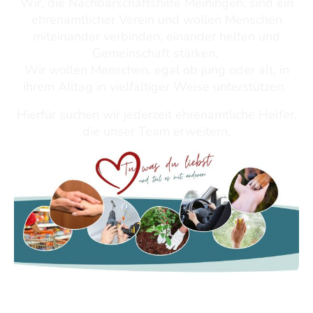
Wir, die Nachbarschaftshilfe Meiningen, sind ein
ehrenamtlicher Verein und wollen Menschen
miteinander verbinden, einander helfen und
Gemeinschaft stärken.
Wir wollen Menschen, egal ob jung oder alt, in
ihrem Alltag in vielfältiger Weise unterstützen.
Hierfür suchen wir jederzeit ehrenamtliche Helfer,
die unser Team erweitern.
Zum Reparaturcafé hier entlang...